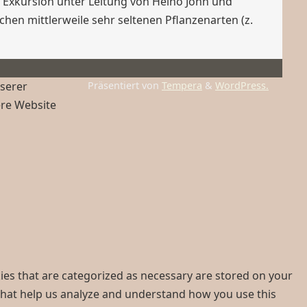
 Exkursion unter Leitung von Heino John und
en mittlerweile sehr seltenen Pflanzenarten (z.
nserer
Präsentiert von
Tempera
&
WordPress.
ere Website
ies that are categorized as necessary are stored on your
s that help us analyze and understand how you use this