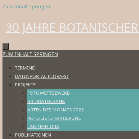
Zum Inhalt springen
30 JAHRE BOTANISCHER
ZUM INHALT SPRINGEN
TERMINE
DATENPORTAL FLORA-ST
PROJEKTE
FOTOWETTBEWERB
BILDDATENBANK
ARTEN DES MONATS 2022
ROTE-LISTE-KARTIERUNG
LANDESFLORA
PUBLIKATIONEN