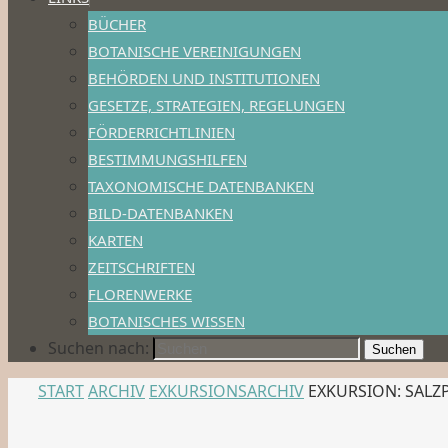
BÜCHER
BOTANISCHE VEREINIGUNGEN
BEHÖRDEN UND INSTITUTIONEN
GESETZE, STRATEGIEN, REGELUNGEN
FÖRDERRICHTLINIEN
BESTIMMUNGSHILFEN
TAXONOMISCHE DATENBANKEN
BILD-DATENBANKEN
KARTEN
ZEITSCHRIFTEN
FLORENWERKE
BOTANISCHES WISSEN
Suchen nach:
Suchen
START
ARCHIV
EXKURSIONSARCHIV
EXKURSION: SALZ