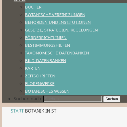
BÜCHER
BOTANISCHE VEREINIGUNGEN
BEHÖRDEN UND INSTITUTIONEN
GESETZE, STRATEGIEN, REGELUNGEN
FÖRDERRICHTLINIEN
BESTIMMUNGSHILFEN
TAXONOMISCHE DATENBANKEN
BILD-DATENBANKEN
KARTEN
ZEITSCHRIFTEN
FLORENWERKE
BOTANISCHES WISSEN
Suchen nach:
Suchen
START
BOTANIK IN ST