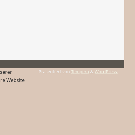
nserer
Präsentiert von
Tempera
&
WordPress.
ere Website