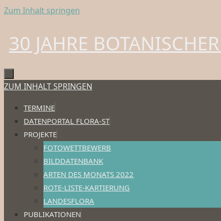
Zum Inhalt springen
30 JAHRE BOTANISCHER
ZUM INHALT SPRINGEN
TERMINE
DATENPORTAL FLORA-ST
PROJEKTE
FOTOWETTBEWERB
BILDDATENBANK
ARTEN DES MONATS 2022
ROTE-LISTE-KARTIERUNG
LANDESFLORA
PUBLIKATIONEN