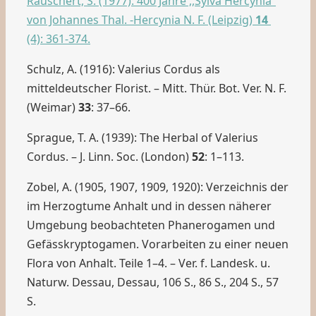
Rauschert, S. (1977): 400 Jahre ,,Sylva Hercynia”
von Johannes Thal. -Hercynia N. F. (Leipzig)
14
(4): 361-374.
Schulz, A. (1916): Valerius Cordus als
mitteldeutscher Florist. – Mitt. Thür. Bot. Ver. N. F.
(Weimar)
33
: 37–66.
Sprague, T. A.
(1939): The Herbal of Valerius
Cordus. – J. Linn. Soc.
(London)
52
: 1–113.
Zobel, A. (1905, 1907, 1909, 1920): Verzeichnis der
im Herzogtume Anhalt und in dessen näherer
Umgebung beobachteten Phanerogamen und
Gefässkryptogamen. Vorarbeiten zu einer neuen
Flora von Anhalt. Teile 1–4. – Ver. f. Landesk. u.
Naturw. Dessau, Dessau, 106 S., 86 S., 204 S., 57
S.