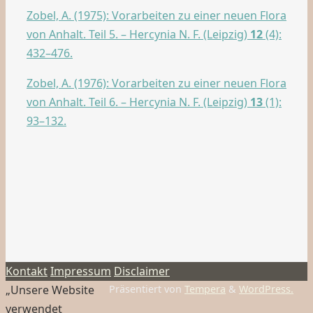
Zobel, A. (1975): Vorarbeiten zu einer neuen Flora
von Anhalt. Teil 5. – Hercynia N. F. (Leipzig)
12
(4):
432–476.
Zobel, A. (1976): Vorarbeiten zu einer neuen Flora
von Anhalt. Teil 6. – Hercynia N. F. (Leipzig)
13
(1):
93–132.
Kontakt
Impressum
Disclaimer
„Unsere Website
Präsentiert von
Tempera
&
WordPress.
verwendet