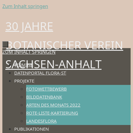
Zum Inhalt springen
30 JAHRE
BOTANISCHER VEREIN
ZUM INHALT SPRINGEN
SACHSEN-ANHALT
TERMINE
DATENPORTAL FLORA-ST
PROJEKTE
FOTOWETTBEWERB
BILDDATENBANK
ARTEN DES MONATS 2022
ROTE-LISTE-KARTIERUNG
LANDESFLORA
PUBLIKATIONEN