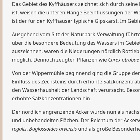
Das Gebiet des Kyffhäusers zeichnet sich durch sei
ist, weisen die unteren Hänge Beeinflussungen der Wei
ist der für den Kyffhäuser typische Gipskarst. Im Ge
Ausgehend vom Sitz der Naturpark-Verwaltung führte 
über die besondere Bedeutung des Wassers im Gebiet
auszeichnen, waren die Niederungen nördlich Rottle
möglich. Dennoch zeugten Pflanzen wie
Carex otrubae
Von der Wippermühle beginnend ging die Gruppe dem L
Einfluss des Zechsteins durch erhöhte Salzkonzentrat
den Wasserhaushalt der Landschaft verursacht. Bes
erhöhte Salzkonzentrationen hin.
Der nördlich angrenzende Acker wurde nun als nächst
und unbehandelten Flächen. Der Reichtum der Ackerw
regalis
,
Buglossoides arvensis
und als große Besonderh