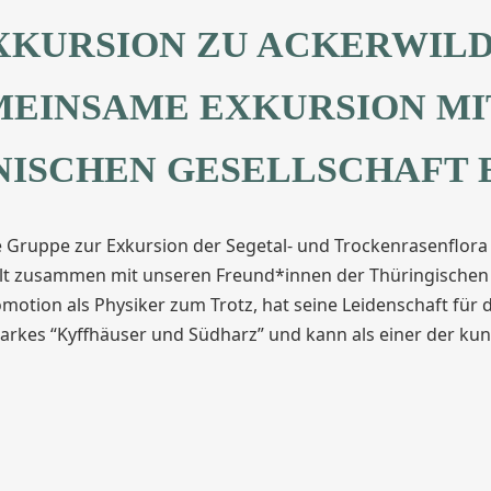
5 EXKURSION ZU ACKERWI
MEINSAME EXKURSION MI
ISCHEN GESELLSCHAFT E
ge Gruppe zur Exkursion der Segetal- und Trockenrasenflor
lt zusammen mit unseren Freund*innen der Thüringischen 
motion als Physiker zum Trotz, hat seine Leidenschaft für 
urparkes “Kyffhäuser und Südharz” und kann als einer der k