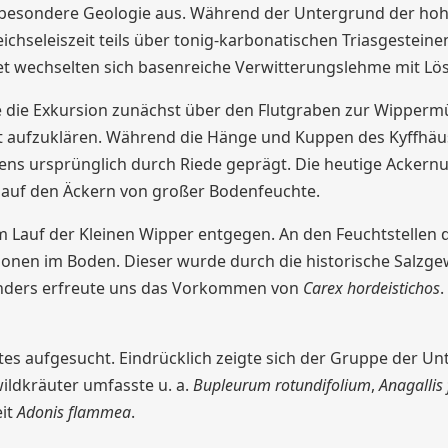
ne besondere Geologie aus. Während der Untergrund der h
chseleiszeit teils über tonig-karbonatischen Triasgesteine
biet wechselten sich basenreiche Verwitterungslehme mit L
die Exkursion zunächst über den Flutgraben zur Wippermüh
 aufzuklären. Während die Hänge und Kuppen des Kyffhäuse
bens ursprünglich durch Riede geprägt. Die heutige Acker
auf den Äckern von großer Bodenfeuchte.
auf der Kleinen Wipper entgegen. An den Feuchtstellen de
ionen im Boden. Dieser wurde durch die historische Salzge
onders erfreute uns das Vorkommen von
Carex hordeistichos
.
es aufgesucht. Eindrücklich zeigte sich der Gruppe der Un
ildkräuter umfasste u. a.
Bupleurum rotundifolium
,
Anagallis
eit
Adonis flammea
.