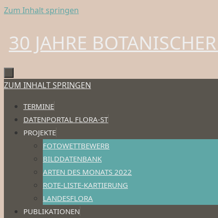
Zum Inhalt springen
30 JAHRE BOTANISCHER
ZUM INHALT SPRINGEN
TERMINE
DATENPORTAL FLORA-ST
PROJEKTE
FOTOWETTBEWERB
BILDDATENBANK
ARTEN DES MONATS 2022
ROTE-LISTE-KARTIERUNG
LANDESFLORA
PUBLIKATIONEN