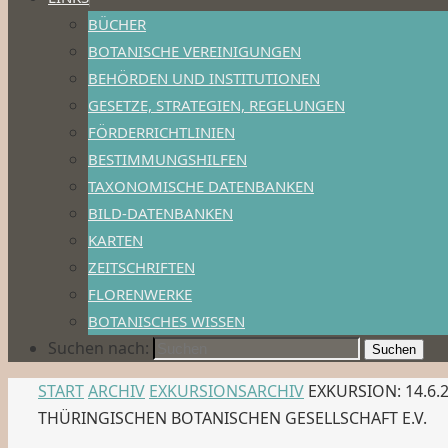
BÜCHER
BOTANISCHE VEREINIGUNGEN
BEHÖRDEN UND INSTITUTIONEN
GESETZE, STRATEGIEN, REGELUNGEN
FÖRDERRICHTLINIEN
BESTIMMUNGSHILFEN
TAXONOMISCHE DATENBANKEN
BILD-DATENBANKEN
KARTEN
ZEITSCHRIFTEN
FLORENWERKE
BOTANISCHES WISSEN
Suchen nach:
Suchen
START
ARCHIV
EXKURSIONSARCHIV
EXKURSION: 14.6
THÜRINGISCHEN BOTANISCHEN GESELLSCHAFT E.V.