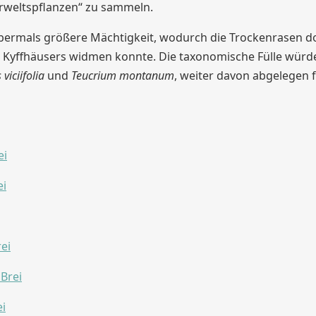
rweltspflanzen“ zu sammeln.
abermals größere Mächtigkeit, wodurch die Trockenrasen 
s Kyffhäusers widmen konnte. Die taxonomische Fülle würde
viciifolia
und
Teucrium montanum
, weiter davon abgelegen 