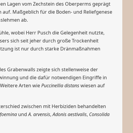
ohen Lagen vom Zechstein des Oberperms geprägt
n auf. Maßgeblich für die Boden- und Reliefgenese
össlehmen ab.
le, wobei Herr Pusch die Gelegenheit nutzte,
rs sich seit jeher durch große Trockenheit
nutzung ist nur durch starke Dränmaßnahmen
s Grabenwalls zeigte sich stellenweise der
winnung und die dafür notwendigen Eingriffe in
 Weitere Arten wie
Puccinellia distans
wiesen auf
terschied zwischen mit Herbiziden behandelten
 foemina
und
A. arvensis
,
Adonis aestivalis
,
Consolida