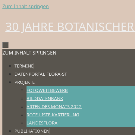
Zum Inhalt springen
30 JAHRE BOTANISCHER
ZUM INHALT SPRINGEN
TERMINE
DATENPORTAL FLORA-ST
PROJEKTE
FOTOWETTBEWERB
BILDDATENBANK
ARTEN DES MONATS 2022
ROTE-LISTE-KARTIERUNG
LANDESFLORA
PUBLIKATIONEN