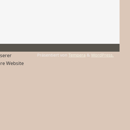
nserer
Präsentiert von
Tempera
&
WordPress.
ere Website