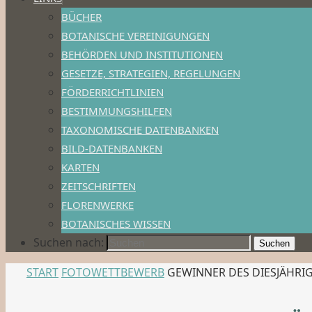
BÜCHER
BOTANISCHE VEREINIGUNGEN
BEHÖRDEN UND INSTITUTIONEN
GESETZE, STRATEGIEN, REGELUNGEN
FÖRDERRICHTLINIEN
BESTIMMUNGSHILFEN
TAXONOMISCHE DATENBANKEN
BILD-DATENBANKEN
KARTEN
ZEITSCHRIFTEN
FLORENWERKE
BOTANISCHES WISSEN
Suchen nach:
Suchen
START
FOTOWETTBEWERB
GEWINNER DES DIESJÄHR