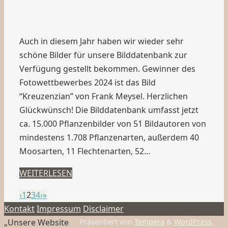
Auch in diesem Jahr haben wir wieder sehr
schöne Bilder für unsere Bilddatenbank zur
Verfügung gestellt bekommen. Gewinner des
Fotowettbewerbes 2024 ist das Bild
“Kreuzenzian” von Frank Meysel. Herzlichen
Glückwünsch! Die Bilddatenbank umfasst jetzt
ca. 15.000 Pflanzenbilder von 51 Bildautoren von
mindestens 1.708 Pflanzenarten, außerdem 40
Moosarten, 11 Flechtenarten, 52…
WEITERLESEN
‹
1
2
3
4
›
»
Kontakt
Impressum
Disclaimer
„Unsere Website
Präsentiert von
Tempera
&
WordPress.