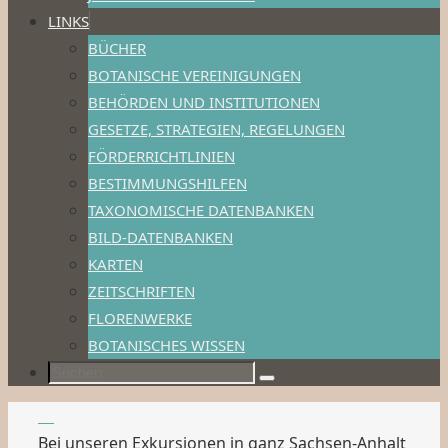
LINKS
BÜCHER
BOTANISCHE VEREINIGUNGEN
BEHÖRDEN UND INSTITUTIONEN
GESETZE, STRATEGIEN, REGELUNGEN
FÖRDERRICHTLINIEN
BESTIMMUNGSHILFEN
TAXONOMISCHE DATENBANKEN
BILD-DATENBANKEN
KARTEN
ZEITSCHRIFTEN
FLORENWERKE
BOTANISCHES WISSEN
Suchen
Suchen
nach:
Bei unseren Exkursionen in ganz Sachsen-Anhalt